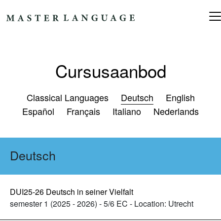
Ga naar de inhoud
Hoofdnavigatie
Cursusaanbod
Classical Languages
Deutsch
English
Español
Français
Italiano
Nederlands
Deutsch
DUI25-26 Deutsch in seiner Vielfalt
semester 1 (2025 - 2026) - 5/6 EC - Location: Utrecht